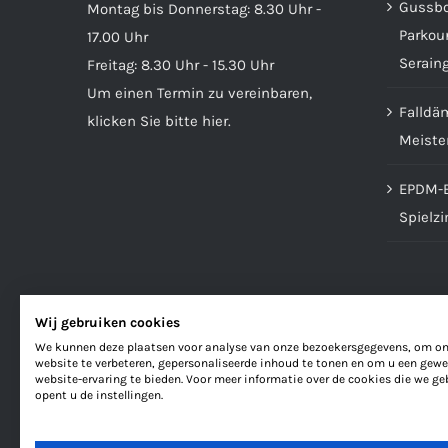
Gussbo
Montag bis Donnerstag: 8.30 Uhr -
Parkour
17.00 Uhr
Serain
Freitag: 8.30 Uhr - 15.30 Uhr
Um einen Termin zu vereinbaren,
Falldä
klicken Sie bitte hier
.
Meister
EPDM-E
Spielz
Wij gebruiken cookies
We kunnen deze plaatsen voor analyse van onze bezoekersgegevens, om o
website te verbeteren, gepersonaliseerde inhoud te tonen en om u een gewe
website-ervaring te bieden. Voor meer informatie over de cookies die we ge
opent u de instellingen.