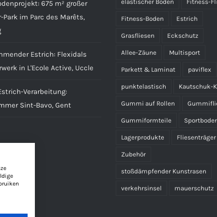
elastischer Boden
Fitness-Fl
denprojekt: 675 m² großer
-Park im Parc des Marêts,
Fitness-Boden
Estrich
g
Grasfliesen
Eckschutz
Allee-Zäune
Multisport
mmender Estrich: Flexidals
werk in L'Ecole Active, Uccle
Parkett & Laminat
paviflex
punktelastisch
Kautschuk-K
strich-Verarbeitung:
Gummi auf Rollen
Gummifli
immer Sint-Bavo, Gent
Gummiformteile
Sportbode
Lagerprodukte
Fliesenträger
Zubehör
nze
stoßdämpfender Kunstrasen
ldige
bruiken
verkehrsinsel
mauerschutz