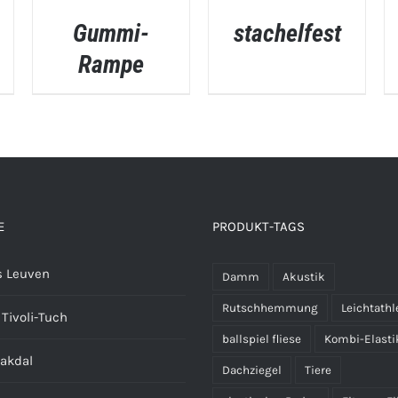
Gummi-
stachelfest
Rampe
SCHNELLANSICHT
SCHNELLANSICHT
E
PRODUKT-TAGS
 Leuven
Damm
Akustik
Rutschhemmung
Leichtathl
Tivoli-Tuch
ballspiel fliese
Kombi-Elasti
aakdal
Dachziegel
Tiere