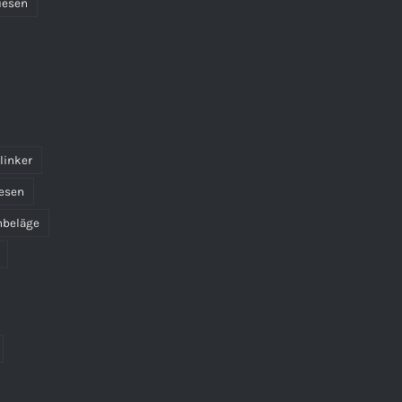
iesen
linker
esen
nbeläge