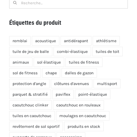
Recherche
de
:
Étiquettes du produit
remblai
acoustique
antidérapant
athlétisme
tuile de jeu de balle
combi-élastique
tuiles de toit
animaux
sol élastique
tuiles de fitness
sol de fitness
chape
dalles de gazon
protection d'angle
clôtures d'avenues
multisport
parquet & stratifié
paviflex
point-élastique
caoutchouc clinker
caoutchouc en rouleaux
tuiles en caoutchouc
moulages en caoutchouc
revêtement de sol sportif
produits en stock