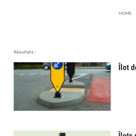
HOME
Résultats :
Îlot d
Îlots