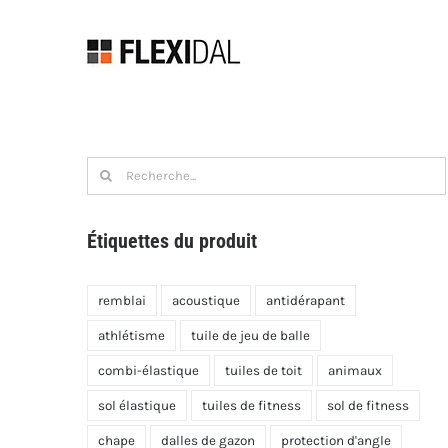
Skip
to
content
Recherche
de
:
Étiquettes du produit
remblai
acoustique
antidérapant
athlétisme
tuile de jeu de balle
combi-élastique
tuiles de toit
animaux
sol élastique
tuiles de fitness
sol de fitness
chape
dalles de gazon
protection d'angle