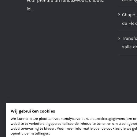
Pour prendre un rendez-vous,
cliquez
ici
.
Chape a
de Flex
Transf
salle d
Wij gebruiken cookies
We kunnen deze plaatsen voor analyse van onze bezoekersgegevens, om o
website te verbeteren, gepersonaliseerde inhoud te tonen en om u een gewe
website-ervaring te bieden. Voor meer informatie over de cookies die we ge
opent u de instellingen.