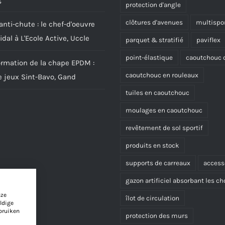
protection d'angle
clôtures d'avenues
multispo
nti-chute : le chef-d'oeuvre
idal à L'Ecole Active, Uccle
parquet & stratifié
paviflex
point-élastique
caoutchouc c
ormation de la chape EPDM :
caoutchouc en rouleaux
e jeux Sint-Bavo, Gand
tuiles en caoutchouc
moulages en caoutchouc
revêtement de sol sportif
produits en stock
supports de carreaux
access
gazon artificiel absorbant les ch
nze
îlot de circulation
ldige
bruiken
protection des murs