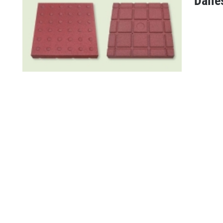
Dalle
Traversées
Dalles tactiles