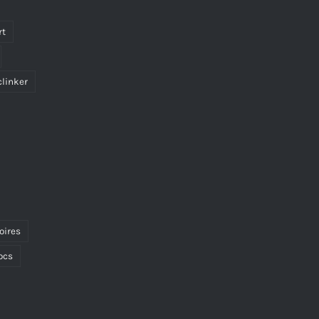
rt
linker
oires
ocs