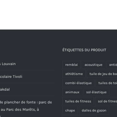
ÉTIQUETTES DU PRODUIT
 Louvain
remblai
acoustique
anti
athlétisme
tuile de jeu de ba
colaire Tivoli
combi-élastique
tuiles de to
aakdal
animaux
sol élastique
tuiles de fitness
sol de fitne
de plancher de fonte : parc de
 au Parc des Marêts, à
chape
dalles de gazon
g