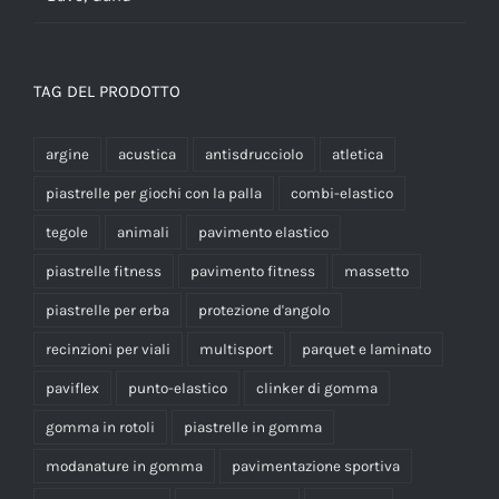
TAG DEL PRODOTTO
argine
acustica
antisdrucciolo
atletica
piastrelle per giochi con la palla
combi-elastico
tegole
animali
pavimento elastico
piastrelle fitness
pavimento fitness
massetto
piastrelle per erba
protezione d'angolo
recinzioni per viali
multisport
parquet e laminato
paviflex
punto-elastico
clinker di gomma
gomma in rotoli
piastrelle in gomma
modanature in gomma
pavimentazione sportiva