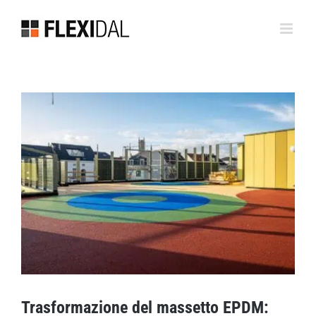
Vai
al
contenuto
Ingrandisci
l'immagine
Trasformazione del massetto EPDM: