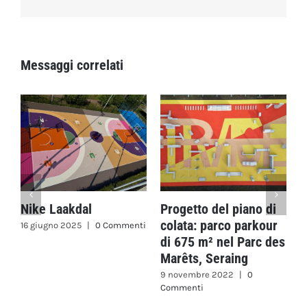
Messaggi correlati
Nike Laakdal
Progetto del piano di
M
colata: parco parkour
c
16 giugno 2025
|
0 Commenti
di 675 m² nel Parc des
a
Marêts, Seraing
2
C
9 novembre 2022
|
0
Commenti