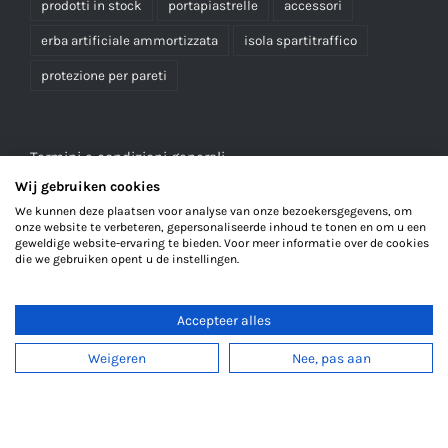
prodotti in stock
portapiastrelle
accessori
erba artificiale ammortizzata
isola spartitraffico
protezione per pareti
Termini e condizioni generali
Wij gebruiken cookies
Informativa sulla privacy
We kunnen deze plaatsen voor analyse van onze bezoekersgegevens, om
onze website te verbeteren, gepersonaliseerde inhoud te tonen en om u een
geweldige website-ervaring te bieden. Voor meer informatie over de cookies
die we gebruiken opent u de instellingen.
Accepteer alles
Weigeren
Nee, pas aan
© Copyright 2023