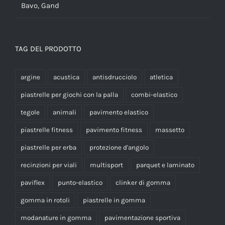
Bavo, Gand
TAG DEL PRODOTTO
argine
acustica
antisdrucciolo
atletica
piastrelle per giochi con la palla
combi-elastico
tegole
animali
pavimento elastico
piastrelle fitness
pavimento fitness
massetto
piastrelle per erba
protezione d'angolo
recinzioni per viali
multisport
parquet e laminato
paviflex
punto-elastico
clinker di gomma
gomma in rotoli
piastrelle in gomma
modanature in gomma
pavimentazione sportiva