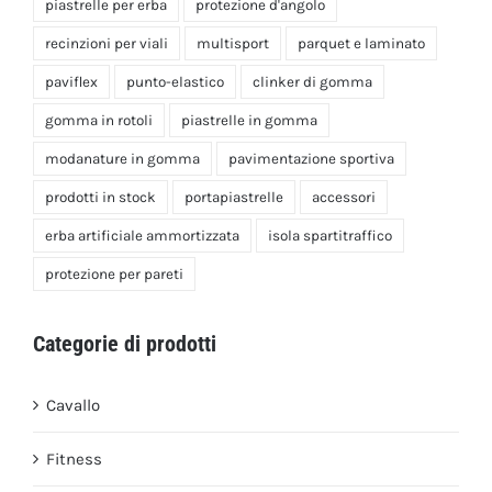
piastrelle per erba
protezione d'angolo
recinzioni per viali
multisport
parquet e laminato
paviflex
punto-elastico
clinker di gomma
gomma in rotoli
piastrelle in gomma
modanature in gomma
pavimentazione sportiva
prodotti in stock
portapiastrelle
accessori
erba artificiale ammortizzata
isola spartitraffico
protezione per pareti
Categorie di prodotti
Cavallo
Fitness