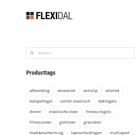
Skip
to
content
Zoeken
naar:
Producttags
afboording
akoestiek
antislip
atletiek
balspeltegel
combi-elastisch
daktegels
dieren
elastische vloer
fitness tegels
fitnessvloer
gietvloer
grasraten
hoekbescherming
laanscheidingen
multisport