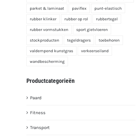
parket & laminaat
paviflex
punt-elastisch
rubber klinker
rubber op rol
rubbertegel
rubber vormstukken
sport gietvloeren
stockproducten
tegeldragers
toebehoren
valdempend kunstgras
verkeerseiland
wandbescherming
Productcategorieën
Paard
Fitness
Transport