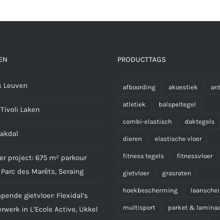
EN
PRODUCTTAGS
 Leuven
afboording
akoestiek
ant
atletiek
balspeltegel
Tivoli Laken
combi-elastisch
daktegels
aakdal
dieren
elastische vloer
fitness tegels
fitnessvloer
er project: 675 m² parkour
 Parc des Marêts, Seraing
gietvloer
grasraten
hoekbescherming
laansche
ende gietvloer: Flexidal’s
multisport
parket & lamina
werk in L’Ecole Active, Ukkel