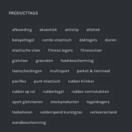
PRODUCTTAGS
afboording
akoestiek
antislip
atletiek
balspeltegel
combi-elastisch
daktegels
dieren
elastische vloer
fitness tegels
fitnessvloer
gietvloer
grasraten
hoekbescherming
laanscheidingen
multisport
parket & laminaat
paviflex
punt-elastisch
rubber klinker
rubber op rol
rubbertegel
rubber vormstukken
sport gietvloeren
stockproducten
tegeldragers
toebehoren
valdempend kunstgras
verkeerseiland
wandbescherming