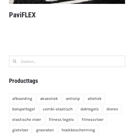
PaviFLEX
PaviFLEX
Zoeken
naar:
Producttags
afboording
akoestiek
antislip
atletiek
balspeltegel
combi-elastisch
daktegels
dieren
elastische vloer
fitness tegels
fitnessvloer
gietvloer
grasraten
hoekbescherming