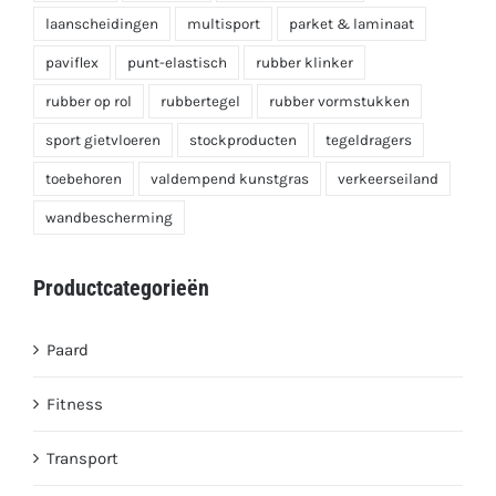
laanscheidingen
multisport
parket & laminaat
paviflex
punt-elastisch
rubber klinker
rubber op rol
rubbertegel
rubber vormstukken
sport gietvloeren
stockproducten
tegeldragers
toebehoren
valdempend kunstgras
verkeerseiland
wandbescherming
Productcategorieën
Paard
Fitness
Transport