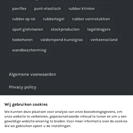
paviflex
punt-elastisch
rubber klinker
rubber op rol
rubbertegel
rubber vormstukken
sport gietvloeren
stockproducten
tegeldragers
toebehoren
valdempend kunstgras
verkeerseiland
wandbescherming
Algemene voorwaarden
Privacy policy
Wij gebruiken cookies
We kunnen deze plaatsen voor analyse van onze bezoekersgegevens, om
onze website te verbeteren, gepersonaliseerde inhoud te tonen en om u een
geweldige website-ervaring te bieden. Voor meer informatie over de cookies
die we gebruiken opent u de instellingen.