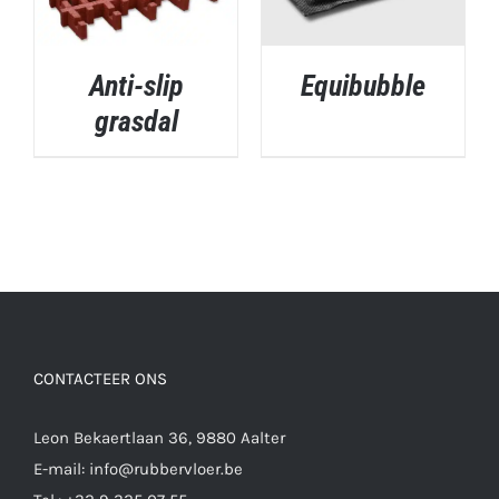
Anti-slip
Equibubble
grasdal
DETAILS
DETAILS
CONTACTEER ONS
Leon Bekaertlaan 36, 9880 Aalter
E-mail:
info@rubbervloer.be