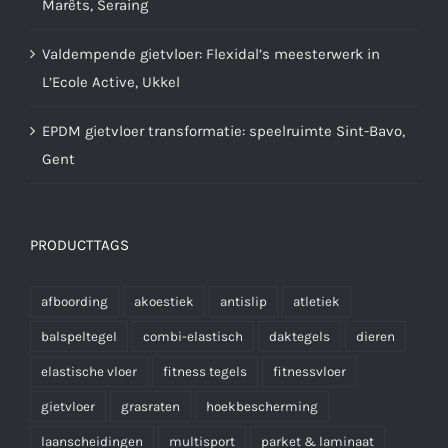
Marêts, Seraing
Valdempende gietvloer: Flexidal’s meesterwerk in
L’Ecole Active, Ukkel
EPDM gietvloer transformatie: speelruimte Sint-Bavo,
Gent
PRODUCTTAGS
afboording
akoestiek
antislip
atletiek
balspeltegel
combi-elastisch
daktegels
dieren
elastische vloer
fitness tegels
fitnessvloer
gietvloer
grasraten
hoekbescherming
laanscheidingen
multisport
parket & laminaat