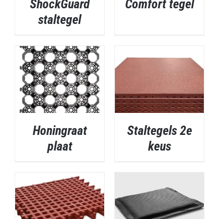
ShockGuard
Comfort tegel
staltegel
DETAILS
DETAILS
Honingraat
Staltegels 2e
plaat
keus
DETAILS
DETAILS