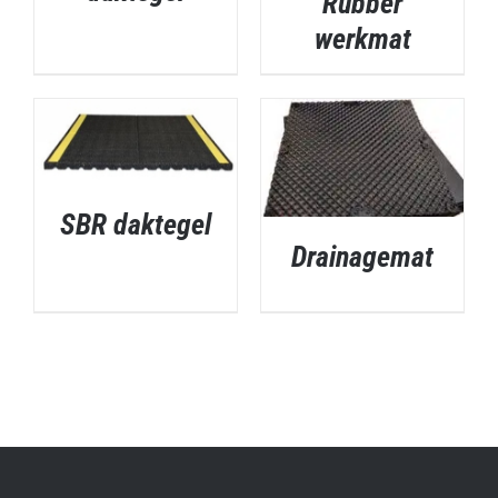
Rubber
werkmat
DETAILS
SBR daktegel
DETAILS
Drainagemat
DETAILS