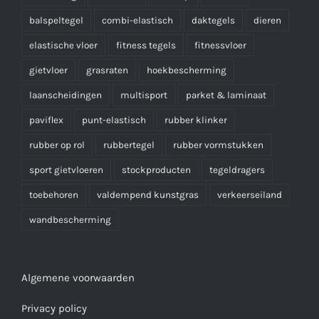
balspeltegel
combi-elastisch
daktegels
dieren
elastische vloer
fitness tegels
fitnessvloer
gietvloer
grasraten
hoekbescherming
laanscheidingen
multisport
parket & laminaat
paviflex
punt-elastisch
rubber klinker
rubber op rol
rubbertegel
rubber vormstukken
sport gietvloeren
stockproducten
tegeldragers
toebehoren
valdempend kunstgras
verkeerseiland
wandbescherming
Algemene voorwaarden
Privacy policy