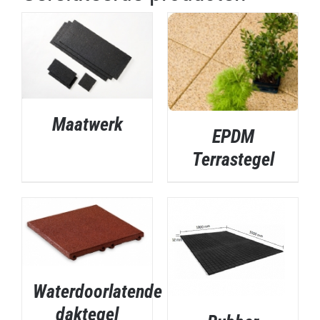
Maatwerk
EPDM
DETAILS
Terrastegel
DETAILS
Waterdoorlatende
DETAILS
daktegel