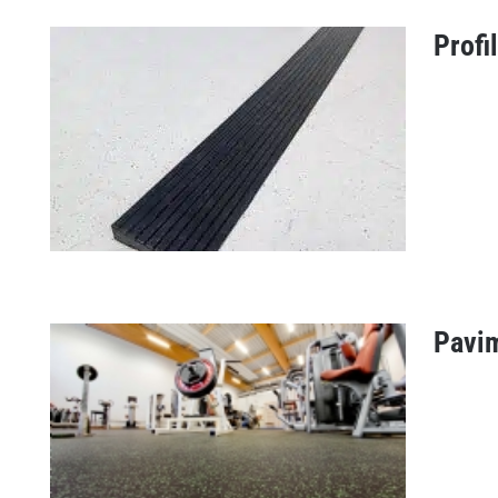
Profi
Le piastrelle per il fitness
offrono
Pavim
Profilo della soluzione