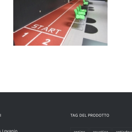
Pavimenti fitness
I
TAG DEL PRODOTTO
 Lovanio
argine
acustica
antisdru