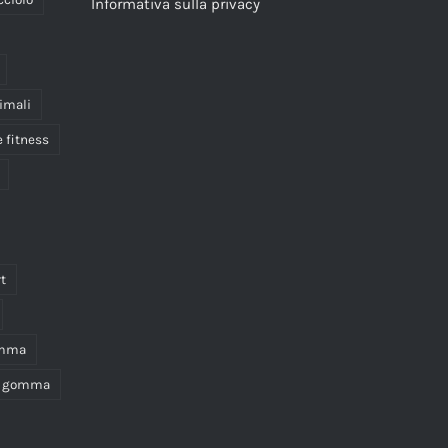
Informativa sulla privacy
imali
e fitness
t
omma
in gomma