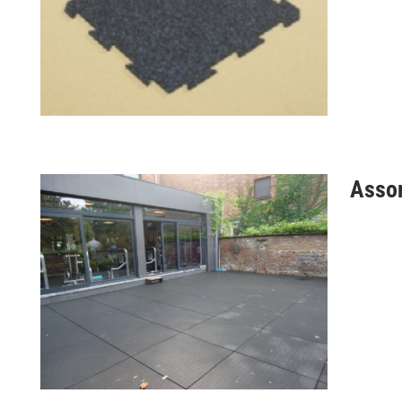
Asso
Puzzletile