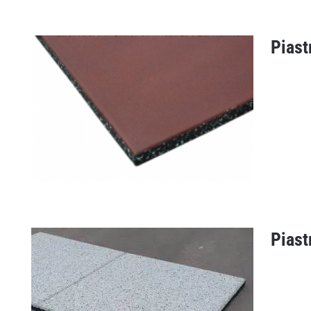
Piast
Assorbire 43 mm
Piast
Piastrella per sollevatore di pesi