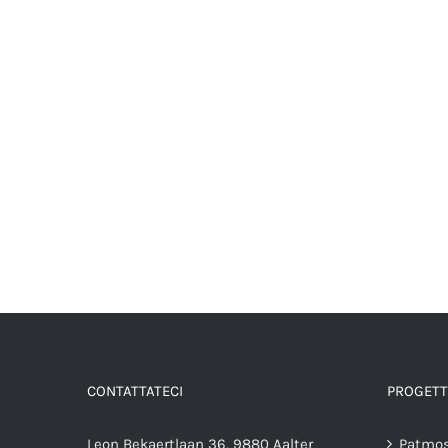
CONTATTATECI
PROGETT
Leon Bekaertlaan 36, 9880 Aalter
Patmos