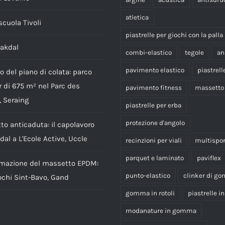
atletica
cuola Tivoli
piastrelle per giochi con la palla
aakdal
combi-elastico
tegole
an
pavimento elastico
piastrell
o del piano di colata: parco
 di 675 m² nel Parc des
pavimento fitness
massetto
, Seraing
piastrelle per erba
protezione d'angolo
o anticaduta: il capolavoro
idal a L'Ecole Active, Uccle
recinzioni per viali
multispor
parquet e laminato
paviflex
rmazione del massetto EPDM:
punto-elastico
clinker di g
ochi Sint-Bavo, Gand
gomma in rotoli
piastrelle 
modanature in gomma