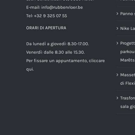
E-mail:
info@rubbervloer.be
Panno s
Tel:
+32 9 325 07 55
ORARI DI APERTURA
Nike L
Progett
Da lunedì a giovedì: 8.30-17.00.
parkour
Venerdì: dalle 8.30 alle 15.30.
Marêts
Per fissare un appuntamento,
cliccare
qui
.
Massett
di Flex
Trasfo
sala gi