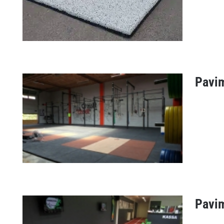
Pavim
Piastrelle fitness ICE
Pavim
Pavimenti CrossFit