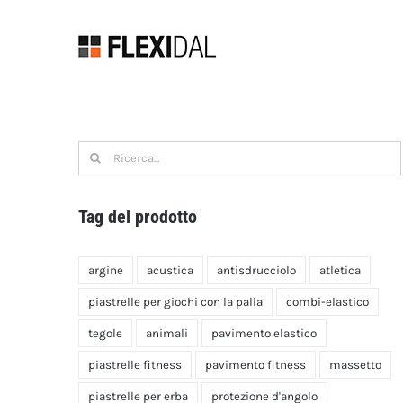
Vai
al
contenuto
Ricerca
per:
Tag del prodotto
argine
acustica
antisdrucciolo
atletica
piastrelle per giochi con la palla
combi-elastico
tegole
animali
pavimento elastico
piastrelle fitness
pavimento fitness
massetto
piastrelle per erba
protezione d'angolo