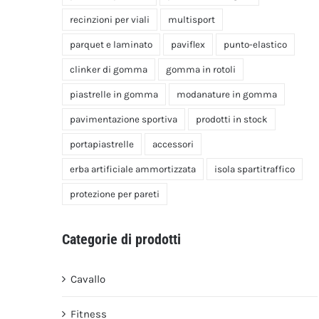
recinzioni per viali
multisport
parquet e laminato
paviflex
punto-elastico
clinker di gomma
gomma in rotoli
piastrelle in gomma
modanature in gomma
pavimentazione sportiva
prodotti in stock
portapiastrelle
accessori
erba artificiale ammortizzata
isola spartitraffico
protezione per pareti
Categorie di prodotti
Cavallo
Fitness