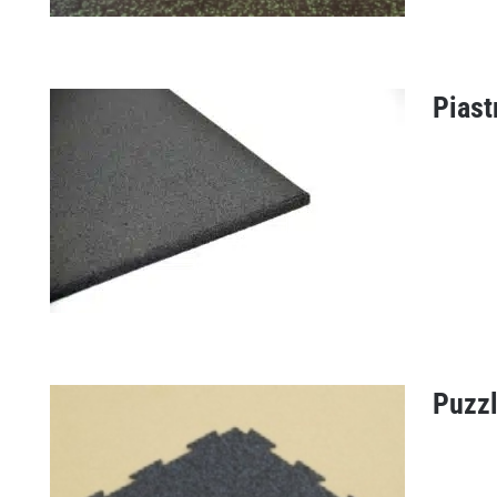
Piast
Pavimento Everroll
Puzzl
Piastrella rotonda 20 mm