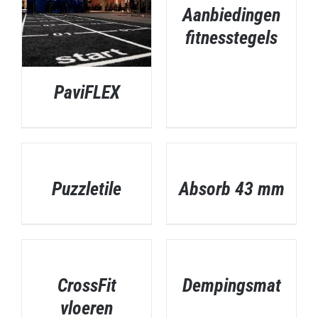
DETAILS
Aanbiedingen
fitnesstegels
PaviFLEX
DETAILS
DETAILS
DETAILS
Puzzletile
Absorb 43 mm
DETAILS
DETAILS
CrossFit
Dempingsmat
vloeren