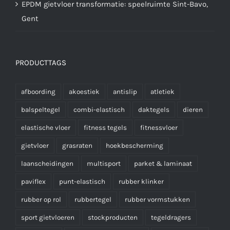
EPDM gietvloer transformatie: speelruimte Sint-Bavo,
Gent
PRODUCTTAGS
afboording
akoestiek
antislip
atletiek
balspeltegel
combi-elastisch
daktegels
dieren
elastische vloer
fitness tegels
fitnessvloer
gietvloer
grasraten
hoekbescherming
laanscheidingen
multisport
parket & laminaat
paviflex
punt-elastisch
rubber klinker
rubber op rol
rubbertegel
rubber vormstukken
sport gietvloeren
stockproducten
tegeldragers