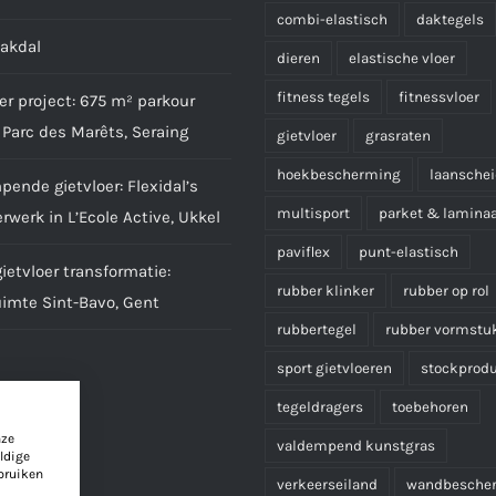
combi-elastisch
daktegels
aakdal
dieren
elastische vloer
fitness tegels
fitnessvloer
er project: 675 m² parkour
 Parc des Marêts, Seraing
gietvloer
grasraten
hoekbescherming
laansche
ende gietvloer: Flexidal’s
multisport
parket & lamina
werk in L’Ecole Active, Ukkel
paviflex
punt-elastisch
etvloer transformatie:
rubber klinker
rubber op rol
uimte Sint-Bavo, Gent
rubbertegel
rubber vormstu
sport gietvloeren
stockprod
tegeldragers
toebehoren
nze
valdempend kunstgras
ldige
bruiken
verkeerseiland
wandbesche