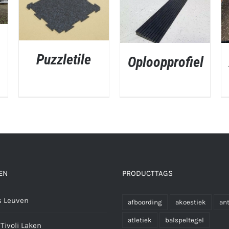
Puzzletile
Oploopprofiel
QUICK VIEW
QUICK VIEW
EN
PRODUCTTAGS
 Leuven
afboording
akoestiek
ant
atletiek
balspeltegel
Tivoli Laken