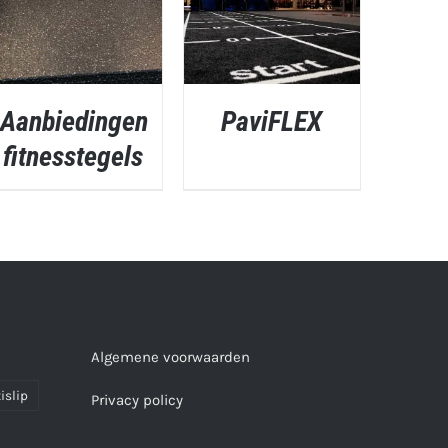
Aanbiedingen
PaviFLEX
fitnesstegels
QUICK VIEW
QUICK VIEW
Algemene voorwaarden
islip
Privacy policy