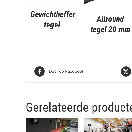
Gewichtheffer
Allround
QUICK VIEW
tegel
tegel 20 mm
QUICK VIEW
Deel op Facebook
Gerelateerde product