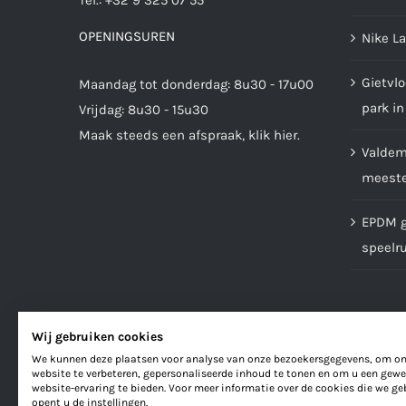
Tel.:
+32 9 325 07 55
OPENINGSUREN
Nike L
Gietvlo
Maandag tot donderdag: 8u30 - 17u00
park in
Vrijdag: 8u30 - 15u30
Maak steeds een afspraak,
klik hier
.
Valdemp
meester
EPDM gi
speelr
Wij gebruiken cookies
We kunnen deze plaatsen voor analyse van onze bezoekersgegevens, om o
website te verbeteren, gepersonaliseerde inhoud te tonen en om u een gewe
website-ervaring te bieden. Voor meer informatie over de cookies die we ge
opent u de instellingen.