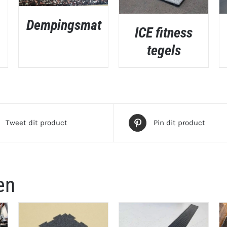
Dempingsmat
ICE fitness
QUICK VIEW
tegels
QUICK VIEW
Tweet dit product
Pin dit product
en